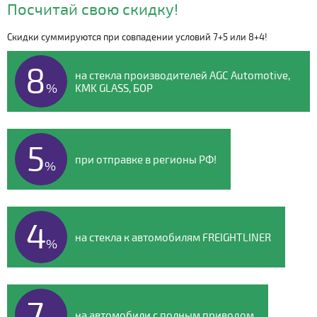
Посчитай свою скидку!
Скидки суммируются при совпадении условий 7+5 или 8+4!
Видео о компании
8
на стекла производителей AGC Automotive,
%
KMK GLASS, БОР
5
при отправке в регионы РФ!
%
4
на стекла к автомобилям FREIGHTLINER
%
7
на автомобили с полным приводом