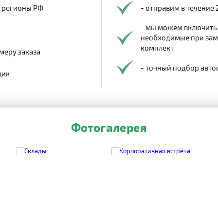
в регионы РФ
- отправим в течение 
- мы можем включить
необходимые при заме
комплект
меру заказа
- точный подбор авто
щик
Фотогалерея