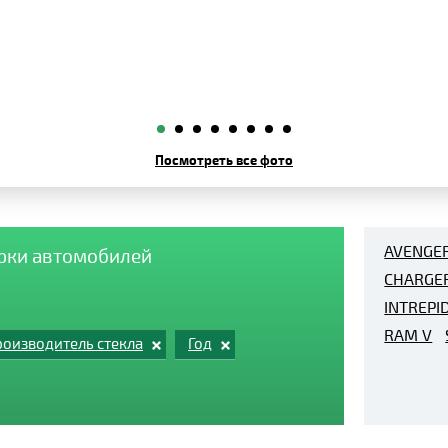
Посмотреть все фото
AVENGE
арки автомобилей
CHARGE
INTREPI
RAM V
оизводитель стекла
Год