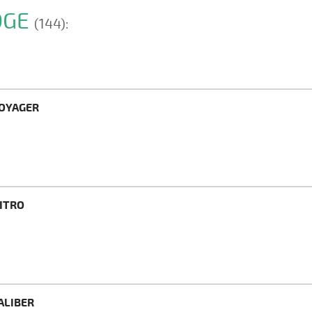
DGE
(144):
VOYAGER
NITRO
ALIBER