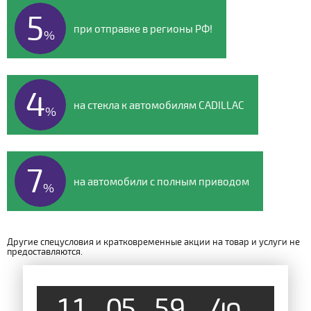
5
при отправке в регионы РФ!
%
4
на стекла к автомобилям CADILLAC
%
7
на автомобили с полным приводом
%
Другие спецусловия и кратковременные акции на товар и услуги не
предоставляются.
1
1
0
5
5
9
4
8